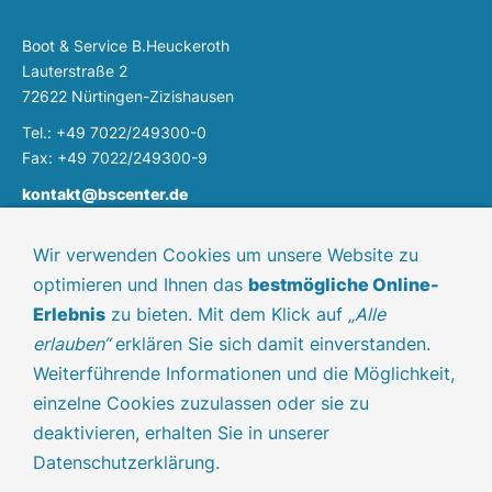
Boot & Service B.Heuckeroth
Lauterstraße 2
72622 Nürtingen-Zizishausen
Tel.: +49 7022/249300-0
Fax: +49 7022/249300-9
kontakt@bscenter.de
Ladenöffnungszeiten:
Wir verwenden Cookies um unsere Website zu
Montag und Mittwoch / 09.00 - 12.00 Uhr
optimieren und Ihnen das
bestmögliche Online-
Dienstag, Donnerstag und Freitag / 09.00 - 12.00 & 14.30 -
Erlebnis
zu bieten. Mit dem Klick auf
„Alle
18.00 Uhr
erlauben“
erklären Sie sich damit einverstanden.
Samstag
/ 10.00 - 12.00 Uhr (1. und 3. im Monat)
Weiterführende Informationen und die Möglichkeit,
einzelne Cookies zuzulassen oder sie zu
deaktivieren, erhalten Sie in unserer
Datenschutzerklärung.