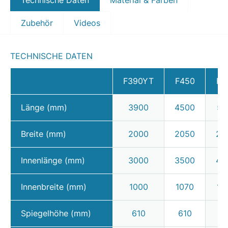
Zubehör
Videos
TECHNISCHE DATEN
F390YT
F450
F5
Länge (mm)
3900
4500
51
Breite (mm)
2000
2050
23
Innenlänge (mm)
3000
3500
42
Innenbreite (mm)
1000
1070
13
Spiegelhöhe (mm)
610
610
6