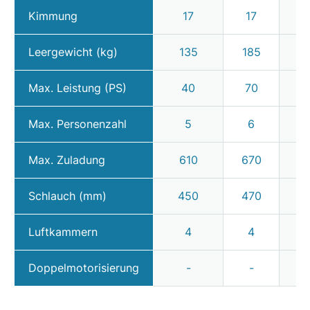
Kimmung
17
17
1
Leergewicht (kg)
135
185
3
Max. Leistung (PS)
40
70
11
Max. Personenzahl
5
6
Max. Zuladung
610
670
8
Schlauch (mm)
450
470
5
Luftkammern
4
4
Doppelmotorisierung
-
-