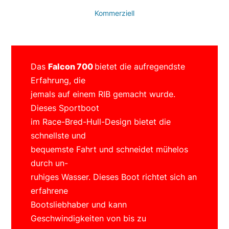
Kommerziell
Das
Falcon 700
bietet die aufregendste
Erfahrung, die
jemals auf einem RIB gemacht wurde.
Dieses Sportboot
im Race-Bred-Hull-Design bietet die
schnellste und
bequemste Fahrt und schneidet mühelos
durch un-
ruhiges Wasser. Dieses Boot richtet sich an
erfahrene
Bootsliebhaber und kann
Geschwindigkeiten von bis zu